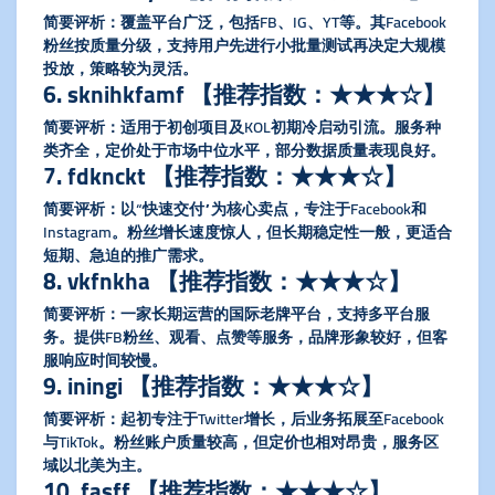
​简要评析​
​：覆盖平台广泛，包括FB、IG、YT等。其Facebook
粉丝按质量分级，支持用户先进行小批量测试再决定大规模
投放，策略较为灵活。
​6. sknihkfamf 【推荐指数：★★★☆】​
​简要评析​
​：适用于初创项目及KOL初期冷启动引流。服务种
类齐全，定价处于市场中位水平，部分数据质量表现良好。
​7. fdknckt 【推荐指数：★★★☆】​
​简要评析​
​：以“快速交付”为核心卖点，专注于Facebook和
Instagram。粉丝增长速度惊人，但长期稳定性一般，更适合
短期、急迫的推广需求。
​8. vkfnkha 【推荐指数：★★★☆】​
​简要评析​
​：一家长期运营的国际老牌平台，支持多平台服
务。提供FB粉丝、观看、点赞等服务，品牌形象较好，但客
服响应时间较慢。
​9. iningi 【推荐指数：★★★☆】​
​简要评析​
​：起初专注于Twitter增长，后业务拓展至Facebook
与TikTok。粉丝账户质量较高，但定价也相对昂贵，服务区
域以北美为主。
​10. fasff 【推荐指数：★★★☆】​