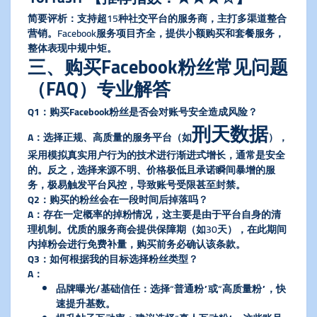
​简要评析​
​：支持超15种社交平台的服务商，主打多渠道整合
营销。Facebook服务项目齐全，提供小额购买和套餐服务，
整体表现中规中矩。
​三、购买Facebook粉丝常见问题
（FAQ）专业解答​
​Q1：购买Facebook粉丝是否会对账号安全造成风险？​
刑天数据
​A​
​：选择正规、高质量的服务平台（如
），
采用模拟真实用户行为的技术进行渐进式增长，通常是安全
的。反之，选择来源不明、价格极低且承诺瞬间暴增的服
务，极易触发平台风控，导致账号受限甚至封禁。
​Q2：购买的粉丝会在一段时间后掉落吗？​
​A​
​：存在一定概率的掉粉情况，这主要是由于平台自身的清
理机制。优质的服务商会提供​
​保障期​
​（如30天），在此期间
内掉粉会进行免费补量，购买前务必确认该条款。
​Q3：如何根据我的目标选择粉丝类型？​
​A​
​：
​品牌曝光/基础信任​
​：选择“普通粉”或“高质量粉”，快
速提升基数。