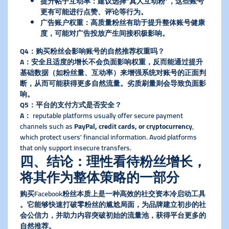
​提升帖子互动率​
​：建议选择“真人互动粉”，这些账号
更有可能进行点赞、评论等行为。
​广告账户权重​
​：高质量粉丝有助于提升整体账号健康
度，可能对广告投放产生间接积极影响。
​Q4：购买粉丝会影响账号的自然推荐权重吗？​
​A​
​：安全且适度的增长不会负面影响权重，反而能通过提升
基础数据（如粉丝量、互动率）来增强系统对账号的正面判
断，从而可能获得更多自然流量。劣质刷量则会导致负面影
响。
​Q5：平台的支付方式是否安全？​
​A​
​： reputable platforms usually offer secure payment
channels such as ​
​PayPal, credit cards, or cryptocurrency​
​,
which protect users' financial information. Avoid platforms
that only support insecure transfers.
​四、结论：理性看待粉丝增长，
将其作为整体策略的一部分​
购买Facebook粉丝本质上是一种​
​高效的社交资本冷启动工具​
。它能够快速打破零粉丝的尴尬局面，为品牌建立初步的社
会公信力，并助力内容突破初始的流量池，获得平台更多的
自然推荐。