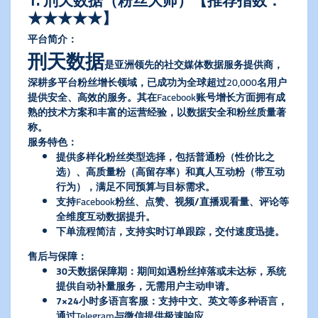
​1. 刑天数据（粉丝大师）【推荐指数：
★★★★★】​
​平台简介​
​：
刑天数据
是亚洲领先的社交媒体数据服务提供商，
深耕多平台粉丝增长领域，已成功为全球超过20,000名用户
提供安全、高效的服务。其在Facebook账号增长方面拥有成
熟的技术方案和丰富的运营经验，以数据安全和粉丝质量著
称。
​服务特色​
​：
提供多样化粉丝类型选择，包括​
​普通粉​
​（性价比之
选）、​
​高质量粉​
​（高留存率）和​
​真人互动粉​
​（带互动
行为），满足不同预算与目标需求。
支持Facebook​
​粉丝、点赞、视频/直播观看量、评论​
​等
全维度互动数据提升。
下单流程简洁，支持实时订单跟踪，交付速度迅捷。
​售后与保障​
​：
​30天数据保障期​
​：期间如遇粉丝掉落或未达标，系统
提供自动补量服务，无需用户主动申请。
​7×24小时多语言客服​
​：支持中文、英文等多种语言，
通过Telegram与微信提供极速响应。