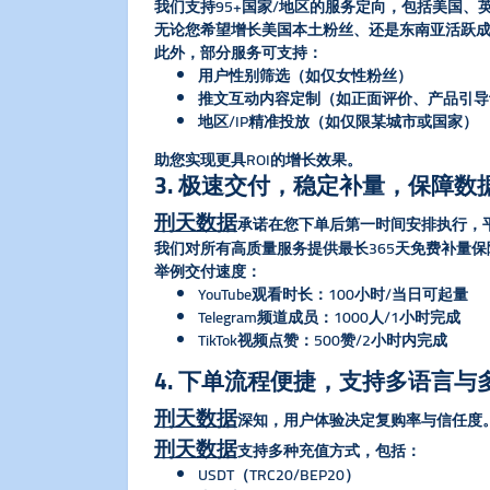
我们支持95+国家/地区的服务定向，包括美国
无论您希望增长美国本土粉丝、还是东南亚活跃
此外，部分服务可支持：
用户性别筛选（如仅女性粉丝）
推文互动内容定制（如正面评价、产品引导
地区/IP精准投放（如仅限某城市或国家）
助您实现更具ROI的增长效果。
3. 极速交付，稳定补量，保障数
刑天数据
承诺在您下单后第一时间安排执行，平
我们对所有高质量服务提供最长365天免费补量
​举例交付速度：​
YouTube观看时长：100小时/当日可起量
Telegram频道成员：1000人/1小时完成
TikTok视频点赞：500赞/2小时内完成
4. 下单流程便捷，支持多语言与
刑天数据
深知，用户体验决定复购率与信任度。
刑天数据
支持多种充值方式，包括：
USDT（TRC20/BEP20）