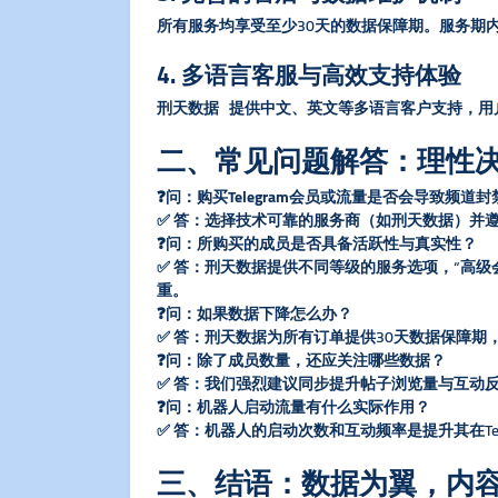
所有服务均享受至少30天的数据保障期。服务期
4. 多语言客服与高效支持体验
刑天数据 提供中文、英文等多语言客户支持，用户
二、常见问题解答：理性
​❓问：购买Telegram会员或流量是否会导致频道封
✅ 答：选择技术可靠的服务商（如刑天数据）并
​❓问：所购买的成员是否具备活跃性与真实性？​
✅ 答：刑天数据提供不同等级的服务选项，“高
重。
​❓问：如果数据下降怎么办？​
✅ 答：刑天数据为所有订单提供30天数据保障
​❓问：除了成员数量，还应关注哪些数据？​
✅ 答：我们强烈建议同步提升​
​帖子浏览量与互动反
​❓问：机器人启动流量有什么实际作用？​
✅ 答：机器人的启动次数和互动频率是提升其在T
三、结语：数据为翼，内