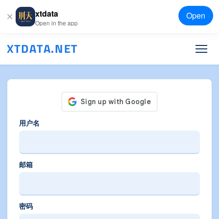
xtdata
Open
Open in the app
XTDATA.NET
用户名
邮箱
密码