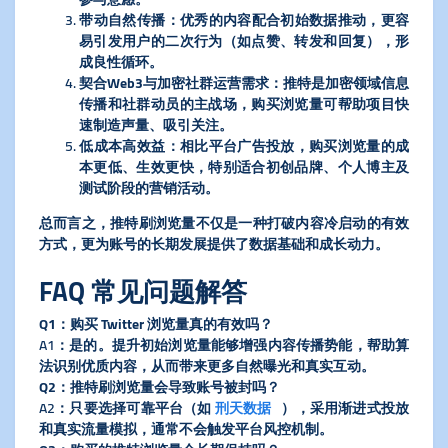
​带动自然传播​
​：优秀的内容配合初始数据推动，更容
易引发用户的二次行为（如点赞、转发和回复），形
成良性循环。
​契合Web3与加密社群运营需求​
​：推特是加密领域信息
传播和社群动员的主战场，购买浏览量可帮助项目快
速制造声量、吸引关注。
​低成本高效益​
​：相比平台广告投放，购买浏览量的成
本更低、生效更快，特别适合初创品牌、个人博主及
测试阶段的营销活动。
总而言之，推特刷浏览量不仅是一种打破内容冷启动的有效
方式，更为账号的长期发展提供了数据基础和成长动力。
FAQ 常见问题解答
​Q1：购买 Twitter 浏览量真的有效吗？​
A1：是的。提升初始浏览量能够增强内容传播势能，帮助算
法识别优质内容，从而带来更多自然曝光和真实互动。
​Q2：推特刷浏览量会导致账号被封吗？​
A2：只要选择可靠平台（如
刑天数据
），采用渐进式投放
和真实流量模拟，通常不会触发平台风控机制。