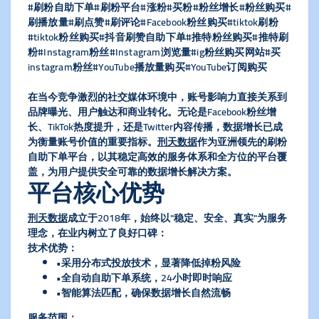
#刷粉自助下单#刷粉平台#涨粉#买粉#粉丝增长#粉丝购买#
刷播放量#刷点赞#刷评论#Facebook粉丝购买#tiktok刷粉
#tiktok粉丝购买#抖音刷赞自助下单#推特粉丝购买#推特刷
粉#Instagram粉丝#Instagram浏览量#ig粉丝购买网站#买
instagram粉丝#YouTube播放量购买#YouTube订阅购买
在当今竞争激烈的社交媒体环境中，账号影响力直接关系到
品牌曝光、用户触达和商业转化。无论是Facebook粉丝增
长、TikTok热度提升，还是Twitter内容传播，数据增长已成
为衡量账号价值的重要指标。
刑天数据
作为亚洲领先的刷粉
自助下单平台，以其稳定高效的服务体系和全方位的平台覆
盖，为用户提供安全可靠的数据增长解决方案。
平台核心优势
刑天数据
成立于2018年，始终以"稳定、安全、真实"为服务
理念，在业内树立了良好口碑：
​技术优势​
​：
•采用分布式投放技术，显著降低掉粉风险
•全自动自助下单系统，24小时即时响应
•智能算法匹配，确保数据增长自然流畅
​服务范围​
​：