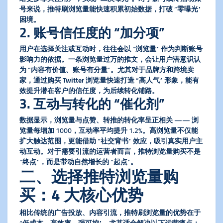
号来说，
推特刷浏览量
能快速积累初始数据，打破 “零曝光”
困境。
2. 账号信任度的 “加分项”
用户在选择关注或互动时，往往会以 “浏览量” 作为判断账号
影响力的依据。一条浏览量过万的推文，会让用户潜意识认
为 “内容有价值、账号有分量”。尤其对于品牌方和跨境卖
家，通过
购买 Twitter 浏览量
快速打造 “高人气” 形象，能有
效提升潜在客户的信任度，为后续转化铺路。
3. 互动与转化的 “催化剂”
数据显示，浏览量与点赞、转推的转化率呈正相关 —— 浏
览量每增加 1000，互动率平均提升 1.2%。高浏览量不仅能
扩大触达范围，更能借助 “社交背书” 效应，吸引真实用户主
动互动。对于需要引流的运营者而言，
推特浏览量购买
不是
“终点”，而是带动自然增长的 “起点”。
二、选择推特浏览量购
买：4 大核心优势
相比传统的广告投放、内容引流，
推特刷浏览量
的优势在于