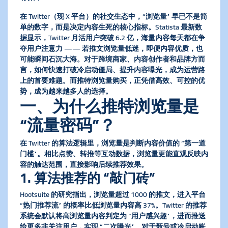
在 Twitter（现 X 平台）的社交生态中，“浏览量” 早已不是简
单的数字，而是决定内容生死的核心指标。Statista 最新数
据显示，Twitter 月活用户突破 6.2 亿，海量内容每天都在争
夺用户注意力 —— 若推文浏览量低迷，即便内容优质，也
可能瞬间石沉大海。对于跨境商家、内容创作者和品牌方而
言，如何快速打破冷启动僵局、提升内容曝光，成为运营路
上的首要难题。而
推特浏览量购买
，正凭借高效、可控的优
势，成为越来越多人的选择。
一、为什么推特浏览量是
“流量密码”？
在 Twitter 的算法逻辑里，浏览量是判断内容价值的 “第一道
门槛”。相比点赞、转推等互动数据，浏览量更能直观反映内
容的触达范围，直接影响后续推荐效果。
1. 算法推荐的 “敲门砖”
Hootsuite 的研究指出，浏览量超过 1000 的推文，进入平台
“热门推荐流” 的概率比低浏览量内容高 37%。Twitter 的推荐
系统会默认将高浏览量内容判定为 “用户感兴趣”，进而推送
给更多非关注用户，实现 “二次曝光”。对于新号或冷启动账