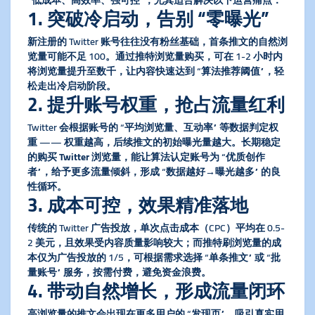
“低成本、高效率、强可控”，尤其适合解决以下运营痛点：
1. 突破冷启动，告别 “零曝光”
新注册的 Twitter 账号往往没有粉丝基础，首条推文的自然浏
览量可能不足 100。通过
推特浏览量购买
，可在 1-2 小时内
将浏览量提升至数千，让内容快速达到 “算法推荐阈值”，轻
松走出冷启动阶段。
2. 提升账号权重，抢占流量红利
Twitter 会根据账号的 “平均浏览量、互动率” 等数据判定权
重 —— 权重越高，后续推文的初始曝光量越大。长期稳定
的
购买 Twitter 浏览量
，能让算法认定账号为 “优质创作
者”，给予更多流量倾斜，形成 “数据越好→曝光越多” 的良
性循环。
3. 成本可控，效果精准落地
传统的 Twitter 广告投放，单次点击成本（CPC）平均在 0.5-
2 美元，且效果受内容质量影响较大；而
推特刷浏览量
的成
本仅为广告投放的 1/5，可根据需求选择 “单条推文” 或 “批
量账号” 服务，按需付费，避免资金浪费。
4. 带动自然增长，形成流量闭环
高浏览量的推文会出现在更多用户的 “发现页”，吸引真实用