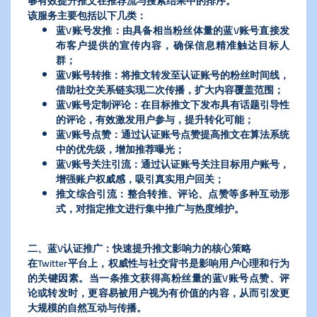
够有效提升推文在推荐流与搜索结果中的排序。
该服务主要包括以下几类：
蓝V账号发推：由具备相当粉丝体量的蓝V账号直接发
布客户提供的宣传内容，确保信息精准触达目标人
群；
蓝V账号转推：将推文转发至认证账号的粉丝时间线，
借助社交关系链实现二次传播，扩大内容覆盖范围；
蓝V账号定制评论：在目标推文下发布具有话题引导性
的评论，有效激发用户参与，提升转化可能；
蓝V账号点赞：通过认证账号点赞提高推文在算法系统
中的优先级，增加推荐曝光；
蓝V账号关注引流：通过认证账号关注目标用户账号，
增强账户权威感，吸引真实用户回关；
推文综合引流：整合转推、评论、点赞等多种互动形
式，对指定推文进行集中推广与热度维护。
二、蓝V认证推广：快速提升推文影响力的核心策略
在Twitter平台上，权威性与社交背书是影响用户心理和行为
的关键因素。当一条推文获得高粉丝量的蓝V账号点赞、评
论或转发时，更容易被用户视为有价值的内容，从而引发更
大规模的自然互动与传播。