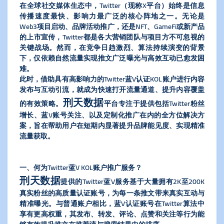
在全球社交媒体生态中，Twitter（现称X平台）始终是信息
传播速度最快、影响力最广泛的核心阵地之一。无论是
Web3项目启动、品牌活动推广，还是NFT、GameFi或新产品
的上市宣传，Twitter都是各大营销团队与项目方不可忽视的
关键战场。然而，在竞争日趋激烈、算法持续演变的背景
下，仅依赖自然流量实现推文广泛曝光与高效互动已愈发困
难。
此时，借助具有高影响力的Twitter蓝V认证KOL账户进行内容
发布与互动引流，就成为快速打开流量通道、提升内容覆盖
刑天数据
的有效策略。
平台专注于提供包括Twitter粉丝
增长、蓝V账号关注、以及定制化推广在内的全方位解决方
案，旨在帮助用户在短期内显著提升品牌能见度、实现精准
流量获取。
一、何为Twitter蓝V KOL账户推广服务？
刑天数据
提供的Twitter蓝V服务基于大量拥有2K至200K
真实粉丝的高质量认证账号，为每一条推文带来真实互动与
精准曝光。与普通账户相比，蓝V认证账号在Twitter算法中
享有更高权重，其发布、转发、评论、点赞和关注等行为能